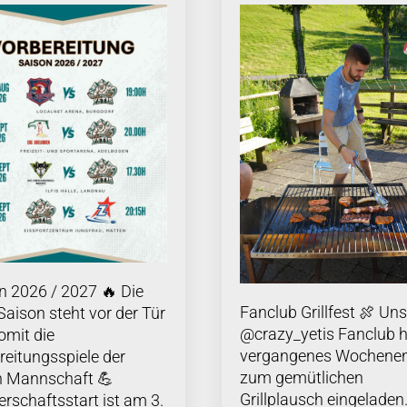
n 2026 / 2027 🔥 Die
Fanclub Grillfest 🍖 Uns
Saison steht vor der Tür
@crazy_yetis Fanclub 
omit die
vergangenes Wochene
reitungsspiele der
zum gemütlichen
n Mannschaft 💪
Grillplausch eingeladen
erschaftsstart ist am 3.