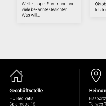
Wetter, super Stimmung und
Oktob
viele bekannte Gesichter.
letzte
Was will…
Geschäftsstelle
Heimar
HC Beo Yetis
Eissport
Spielmatte 18
Tellweg 