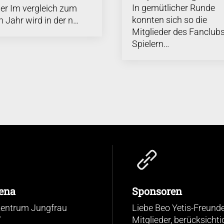
In gemütlicher Runde
er Im vergleich zum
konnten sich so die
n Jahr wird in der n…
Mitglieder des Fanclubs
Spielern…
ena
Sponsoren
zentrum Jungfrau
Liebe Beo Yetis-Freunde
7
Mitglieder, berücksichti